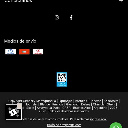
Contactános
Medios de envío
Copyright Chensky Marroquineria | Equipajes | Mochilas | Carteras | Samsonite |
American Tourister | Blaque | Primicia | Gremond | Delsey | Chimola | Xtrem |
Wanderlast | Skora | Amayra La Plata | CABA | Buenos Aires | Argentina | 2026 -
2026. Todos los derechos reservados.
Defensa de las y los consumidores. Para reclamos
ingresá acá.
Botón de arrepentimiento