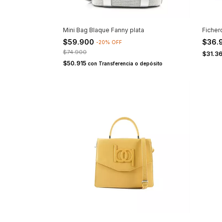
Mini Bag Blaque Fanny plata
Ficher
$59.900
$36.
-
20
%
OFF
$74.900
$31.3
$50.915
con
Transferencia o depósito