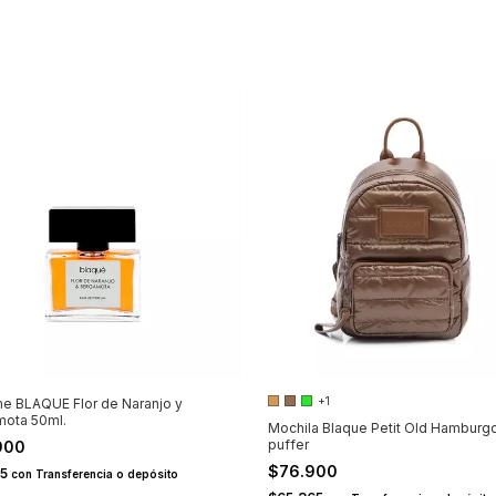
+1
e BLAQUE Flor de Naranjo y
mota 50ml.
Mochila Blaque Petit Old Hamburg
puffer
900
$76.900
15
con
Transferencia o depósito