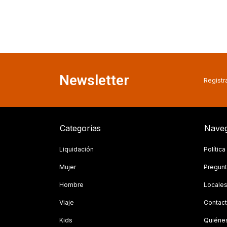
Newsletter
Registra
Categorías
Naveg
Liquidación
Polític
Mujer
Pregunt
Hombre
Locale
Viaje
Contac
Kids
Quiéne