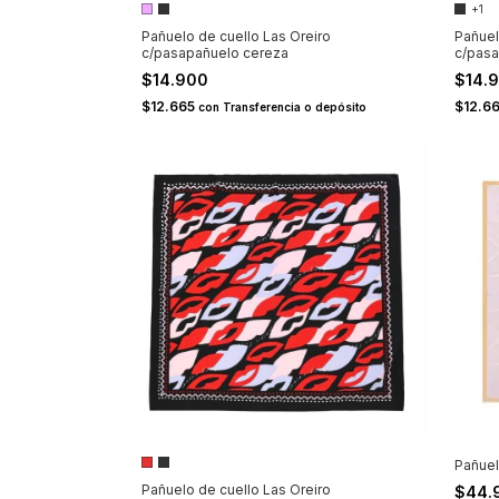
+1
Pañuelo de cuello Las Oreiro
Pañuel
c/pasapañuelo cereza
c/pas
$14.900
$14.
$12.665
$12.6
con
Transferencia o depósito
Pañuel
Pañuelo de cuello Las Oreiro
$44.