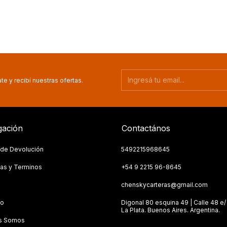
te y recibí nuestras ofertas.
ación
Contactános
a de Devolución
5492215968645
as y Terminos
+54 9 2215 96-8645
s
chenskycarteras@gmail.com
to
Digonal 80 esquina 49 | Calle 48 e/ 
La Plata. Buenos Aires. Argentina.
s Somos