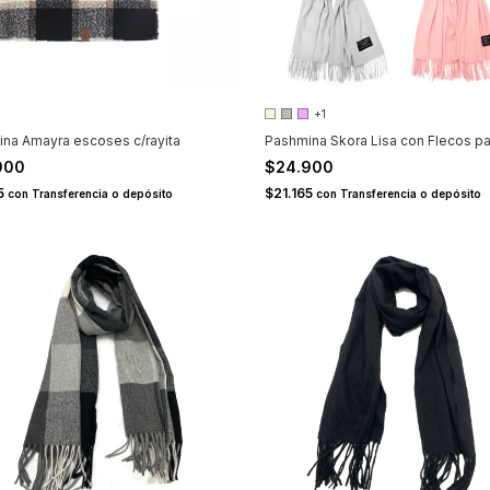
+1
na Amayra escoses c/rayita
Pashmina Skora Lisa con Flecos pa
900
$24.900
65
$21.165
con
Transferencia o depósito
con
Transferencia o depósito