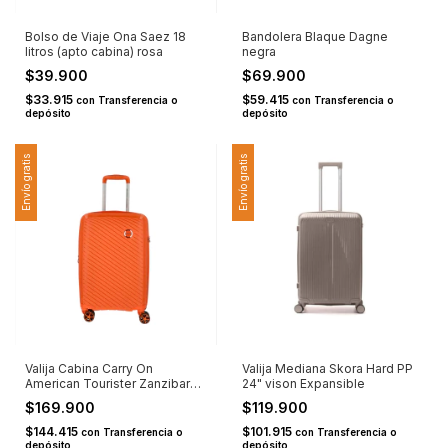
Bolso de Viaje Ona Saez 18
Bandolera Blaque Dagne
litros (apto cabina) rosa
negra
$39.900
$69.900
$33.915
$59.415
con
Transferencia o
con
Transferencia o
depósito
depósito
Envío gratis
Envío gratis
Valija Cabina Carry On
Valija Mediana Skora Hard PP
American Tourister Zanzibar
24" vison Expansible
20" PP Naranaja
$169.900
$119.900
$144.415
$101.915
con
Transferencia o
con
Transferencia o
depósito
depósito