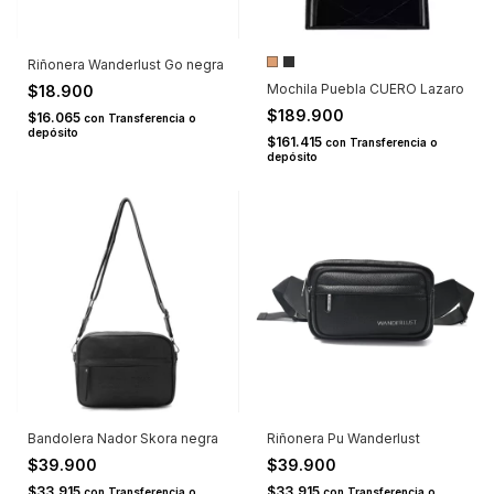
Riñonera Wanderlust Go negra
Mochila Puebla CUERO Lazaro
$18.900
$189.900
$16.065
con
Transferencia o
depósito
$161.415
con
Transferencia o
depósito
Bandolera Nador Skora negra
Riñonera Pu Wanderlust
$39.900
$39.900
$33.915
$33.915
con
Transferencia o
con
Transferencia o