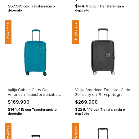
$67.915
$144.415
con
Transferencia o
con
Transferencia o
depósito
depósito
Envío gratis
Envío gratis
Valija Cabina Carry On
Valija American Tourister Curio
American Tourister Zanzibar
20" carry on PP Exp Negra
20" PP Turquesa
$169.900
$269.900
$144.415
$229.415
con
Transferencia o
con
Transferencia o
depósito
depósito
Envío gratis
Envío gratis