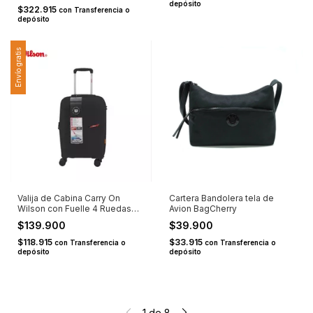
depósito
$322.915
con
Transferencia o
depósito
Envío gratis
Valija de Cabina Carry On
Cartera Bandolera tela de
Wilson con Fuelle 4 Ruedas
Avion BagCherry
Dobles PP 20" Negra
$139.900
$39.900
$118.915
$33.915
con
Transferencia o
con
Transferencia o
depósito
depósito
1
de
8