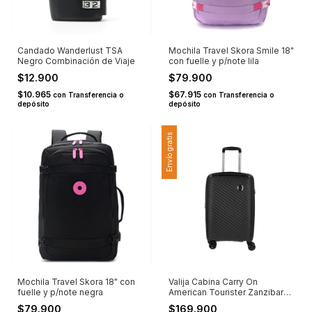
Candado Wanderlust TSA
Mochila Travel Skora Smile 18"
Negro Combinación de Viaje
con fuelle y p/note lila
$12.900
$79.900
$10.965
$67.915
con
Transferencia o
con
Transferencia o
depósito
depósito
Envío gratis
Mochila Travel Skora 18" con
Valija Cabina Carry On
fuelle y p/note negra
American Tourister Zanzibar
20" PP Negra
$79.900
$169.900