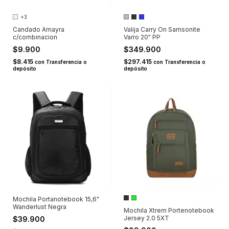
+3
Candado Amayra
Valija Carry On Samsonite
c/combinacion
Varro 20" PP
$9.900
$349.900
$8.415
$297.415
con
Transferencia o
con
Transferencia o
depósito
depósito
Mochila Portanotebook 15,6"
Wanderlust Negra
Mochila Xtrem Portenotebook
Jersey 2.0 5XT
$39.900