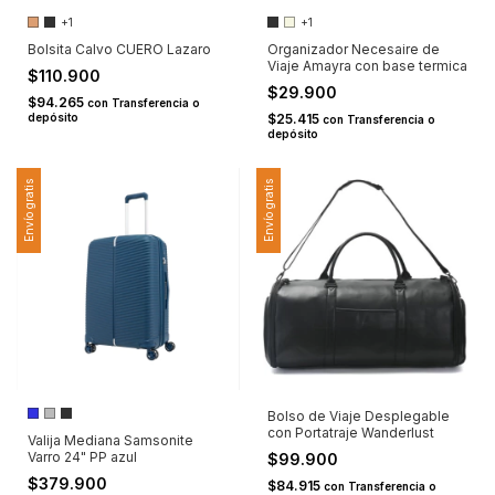
+1
+1
Bolsita Calvo CUERO Lazaro
Organizador Necesaire de
Viaje Amayra con base termica
$110.900
$29.900
$94.265
con
Transferencia o
depósito
$25.415
con
Transferencia o
depósito
Envío gratis
Envío gratis
Bolso de Viaje Desplegable
con Portatraje Wanderlust
Valija Mediana Samsonite
Varro 24" PP azul
$99.900
$379.900
$84.915
con
Transferencia o