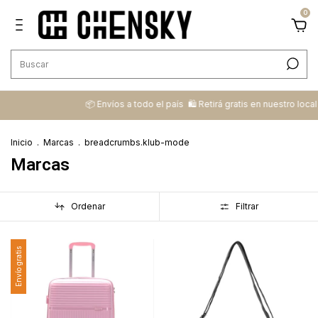
0
📦 ​Envíos a todo el país ​ 🛍️​ Retirá gratis en nuestro local
💳​ 
Inicio
.
Marcas
.
breadcrumbs.klub-mode
Marcas
Ordenar
Filtrar
Envío gratis