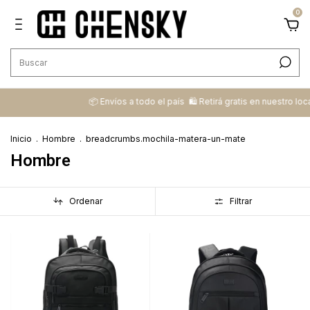
0
📦 ​Envíos a todo el país ​ 🛍️​ Retirá gratis en nuestro local
💳​ 
Inicio
.
Hombre
.
breadcrumbs.mochila-matera-un-mate
Hombre
Ordenar
Filtrar