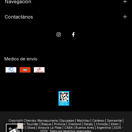
Navegación
Contactános
Medios de envío
Copyright Chensky Marroquineria | Equipajes | Mochilas | Carteras | Samsonite |
American Tourister | Blaque | Primicia | Gremond | Delsey | Chimola | Xtrem |
Wanderlast | Skora | Amayra La Plata | CABA | Buenos Aires | Argentina | 2026 -
2026. Todos los derechos reservados.