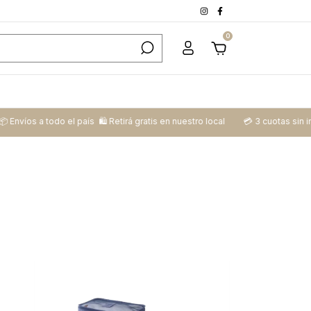
0
o el país ​ 🛍️​ Retirá gratis en nuestro local
💳​ 3 cuotas sin interés y 6 c