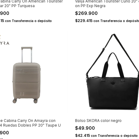
 Cabina Carry On American Tourister
Valija American Tourister Curio 20" 
ar 20" PP Turquesa
on PP Exp Negra
.900
$269.900
415
$229.415
con
Transferencia o depósito
con
Transferencia o depósit
 de Cabina Carry On Amayra con
Bolso SKORA color negro
 4 Ruedas Dobles PP 20" Taupe U
$49.900
.900
$42.415
con
Transferencia o depósito