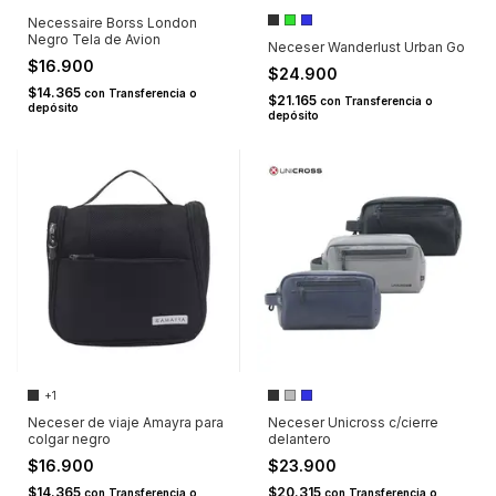
Necessaire Borss London
Negro Tela de Avion
Neceser Wanderlust Urban Go
$16.900
$24.900
$14.365
con
Transferencia o
$21.165
con
Transferencia o
depósito
depósito
+1
Neceser de viaje Amayra para
Neceser Unicross c/cierre
colgar negro
delantero
$16.900
$23.900
$14.365
$20.315
con
Transferencia o
con
Transferencia o