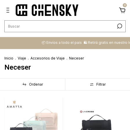
0
📦 ​Envíos a todo el país ​ 🛍️​ Retirá gratis en nuestro loca
Inicio
.
Viaje
.
Accesorios de Viaje
.
Neceser
Neceser
Ordenar
Filtrar