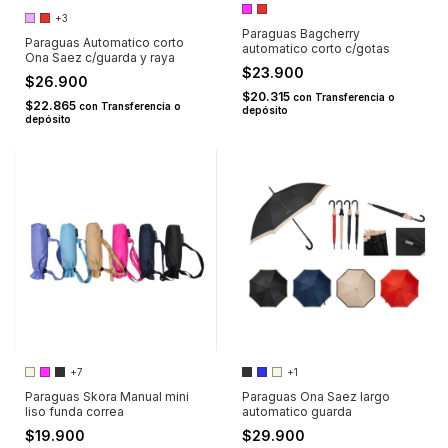
+3
Paraguas Bagcherry
Paraguas Automatico corto
automatico corto c/gotas
Ona Saez c/guarda y raya
$23.900
$26.900
$20.315
con
Transferencia o
$22.865
con
Transferencia o
depósito
depósito
+7
+1
Paraguas Skora Manual mini
Paraguas Ona Saez largo
liso funda correa
automatico guarda
$19.900
$29.900