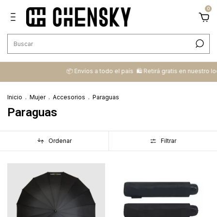
0
📦 ​Envíos a todo el país ​ 🛍️​ Retirá gratis en nuestro local
Inicio
.
Mujer
.
Accesorios
.
Paraguas
Paraguas
Ordenar
Filtrar