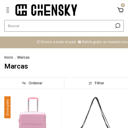
0
📦 ​Envíos a todo el país ​ 🛍️​ Retirá gratis en nuestro local
💳​
Inicio
.
Marcas
Marcas
Ordenar
Filtrar
Envío gratis