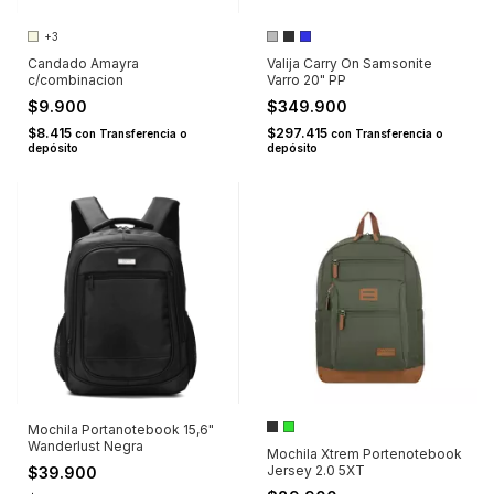
+3
Candado Amayra
Valija Carry On Samsonite
c/combinacion
Varro 20" PP
$9.900
$349.900
$8.415
$297.415
con
Transferencia o
con
Transferencia o
depósito
depósito
Mochila Portanotebook 15,6"
Wanderlust Negra
Mochila Xtrem Portenotebook
Jersey 2.0 5XT
$39.900