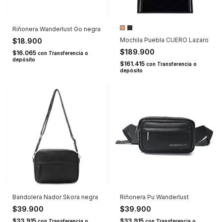
Riñonera Wanderlust Go negra
Mochila Puebla CUERO Lazaro
$18.900
$189.900
$16.065
con
Transferencia o
depósito
$161.415
con
Transferencia o
depósito
Bandolera Nador Skora negra
Riñonera Pu Wanderlust
$39.900
$39.900
$33.915
$33.915
con
Transferencia o
con
Transferencia o