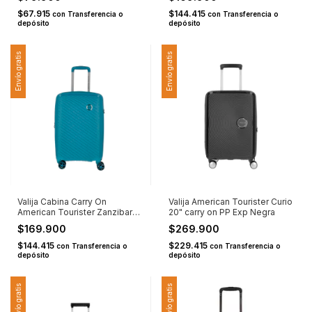
$67.915
$144.415
con
Transferencia o
con
Transferencia o
depósito
depósito
Envío gratis
Envío gratis
Valija Cabina Carry On
Valija American Tourister Curio
American Tourister Zanzibar
20" carry on PP Exp Negra
20" PP Turquesa
$169.900
$269.900
$144.415
$229.415
con
Transferencia o
con
Transferencia o
depósito
depósito
Envío gratis
Envío gratis