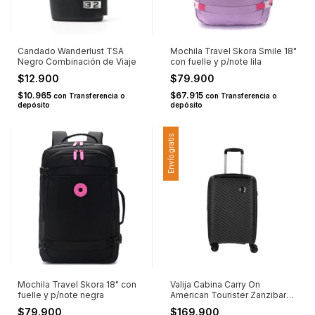
Candado Wanderlust TSA
Mochila Travel Skora Smile 18"
Negro Combinación de Viaje
con fuelle y p/note lila
$12.900
$79.900
$10.965
$67.915
con
Transferencia o
con
Transferencia o
depósito
depósito
Envío gratis
Mochila Travel Skora 18" con
Valija Cabina Carry On
fuelle y p/note negra
American Tourister Zanzibar
20" PP Negra
$79.900
$169.900