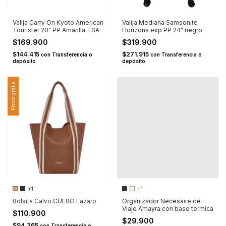
Valija Carry On Kyoto American
Valija Mediana Samsonite
Tourister 20" PP Amarilla TSA
Horizons exp PP 24" negro
$169.900
$319.900
$144.415
$271.915
con
Transferencia o
con
Transferencia o
depósito
depósito
Envío gratis
+1
+1
Bolsita Calvo CUERO Lazaro
Organizador Necesaire de
Viaje Amayra con base termica
$110.900
$29.900
$94.265
con
Transferencia o