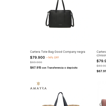
Cartera Tote Bag Good Company negra
Carte
c/viso
$79.900
-
-14
%
OFF
$79.
$69.900
$89.9
$67.915
con
Transferencia o depósito
$67.9