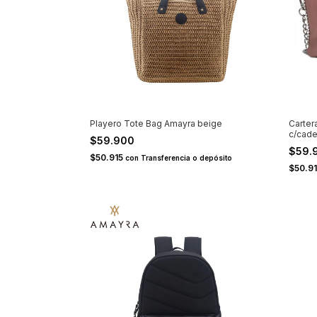
Playero Tote Bag Amayra beige
Carter
c/cade
$59.900
$59.
$50.915
con
Transferencia o depósito
$50.9