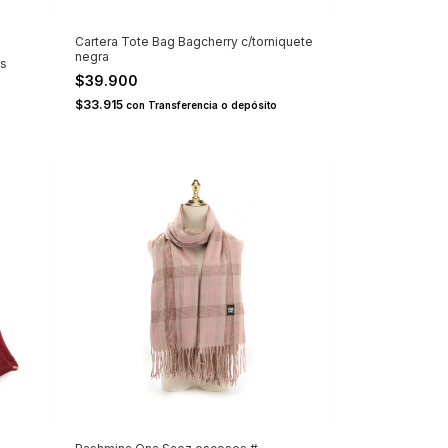
Cartera Tote Bag Bagcherry c/torniquete
negra
es
$39.900
$33.915
con
Transferencia o depósito