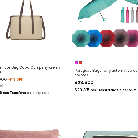
ra Tote Bag Good Company crema
Paraguas Bagcherry automatico co
n
c/gotas
900
-
11
%
OFF
$23.900
00
$20.315
con
Transferencia o depósito
15
con
Transferencia o depósito