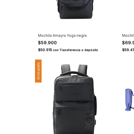
Mochila Amayra Yoga negra
Mochil
$59.900
$69.
$50.915
$59.4
con
Transferencia o depósito
Envío gratis