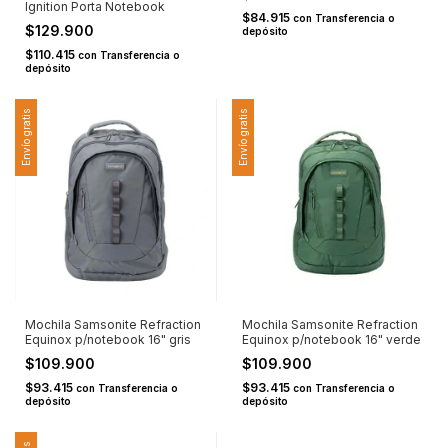
Ignition Porta Notebook
$84.915
con
Transferencia o
$129.900
depósito
$110.415
con
Transferencia o
depósito
Envío gratis
Envío gratis
Mochila Samsonite Refraction
Mochila Samsonite Refraction
Equinox p/notebook 16" gris
Equinox p/notebook 16" verde
$109.900
$109.900
$93.415
$93.415
con
Transferencia o
con
Transferencia o
depósito
depósito