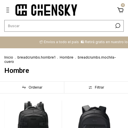
0
📦 ​Envíos a todo el país ​ 🛍️​ Retirá gratis en nuestro local
Inicio
.
breadcrumbs.hombre1
.
Hombre
.
breadcrumbs.mochila-
cuero
Hombre
Ordenar
Filtrar