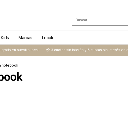
Kids
Marcas
Locales
atis en nuestro local
💳​ 3 cuotas sin interés y 6 cuotas sin interés en com
a notebook
ebook