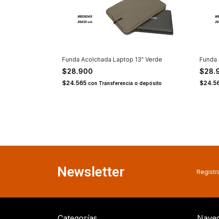
Funda Acolchada Laptop 13" Verde
Funda 
$28.900
$28.
$24.565
$24.5
con
Transferencia o depósito
Newsletter
Registra
Categorías
Naveg