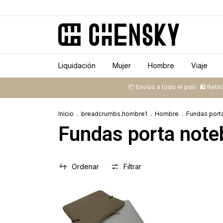
Liquidación
Mujer
Hombre
Viaje
📦 ​Envíos a todo el país ​ 🛍️​ Retirá gr
Inicio
.
breadcrumbs.hombre1
.
Hombre
.
Fundas port
Fundas porta not
Ordenar
Filtrar