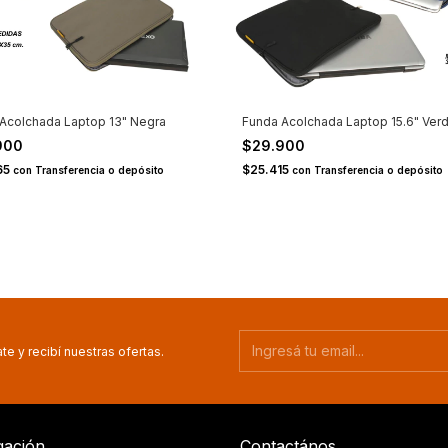
Acolchada Laptop 13" Negra
Funda Acolchada Laptop 15.6" Ver
900
$29.900
65
$25.415
con
Transferencia o depósito
con
Transferencia o depósito
te y recibí nuestras ofertas.
ación
Contactános