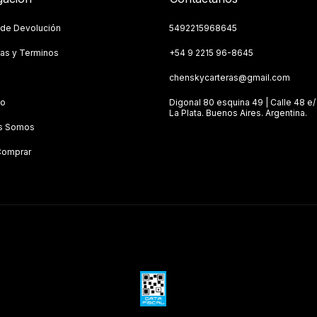
a de Devolución
5492215968645
as y Terminos
+54 9 2215 96-8645
s
chenskycarteras@gmail.com
to
Digonal 80 esquina 49 | Calle 48 e/ 
La Plata. Buenos Aires. Argentina.
s Somos
omprar